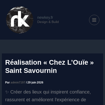
Aller
au
contenu
newkey.fr
Design & Build
Réalisation « Chez L’Ouïe »
Saint Savournin
Par
admin7197
/
29 juin 2026
✨ Créer des lieux qui inspirent confiance,
rassurent et améliorent l’expérience de